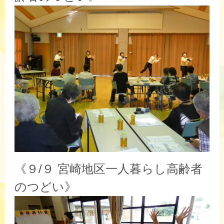
《９/９ 宮崎地区一人暮らし高齢者
のつどい》