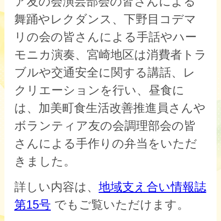
ア友の会演芸部会の皆さんによる
舞踊やレクダンス、下野目コデマ
リの会の皆さんによる手話やハー
モニカ演奏、宮崎地区は消費者トラ
ブルや交通安全に関する講話、レ
クリエーションを行い、
昼食に
は、加美町食生活改善推進員さんや
ボランティア友の会調理部会の皆
さんによる手作りの弁当をいただ
きました。
詳しい内容
は、
地域支え合い情報誌
第15号
でもご覧いただけます。