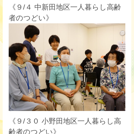
《９/４ 中新田地区一人暮らし高齢
者のつどい》
《９/３０ 小野田地区一人暮らし高
齢者のつどい》