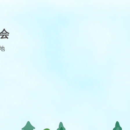
会
番地
）